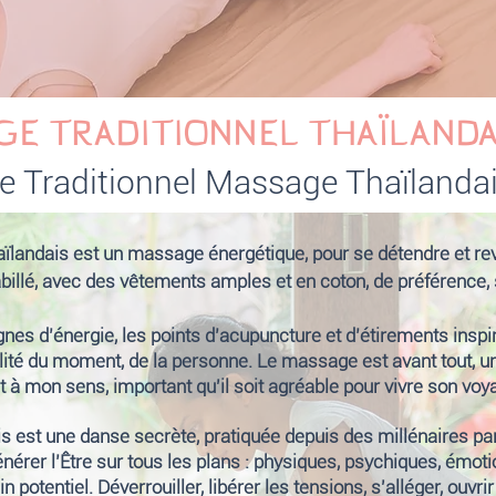
GE TRADITIONNEL THAÏLANDAI
e Traditionnel Massage Thaïlanda
landais est un massage énergétique, pour se détendre et revit
abillé, avec des vêtements amples et en coton, de préférence, 
gnes d’énergie, les points d’acupuncture et d’étirements inspir
alité du moment, de la personne. Le massage est avant tout, 
est à mon sens, important qu'il soit agréable pour vivre son voy
is est une danse secrète, pratiquée depuis des millénaires 
érer l’Être sur tous les plans : physiques, psychiques, émotio
n potentiel. Déverrouiller, libérer les tensions, s'alléger, ouv