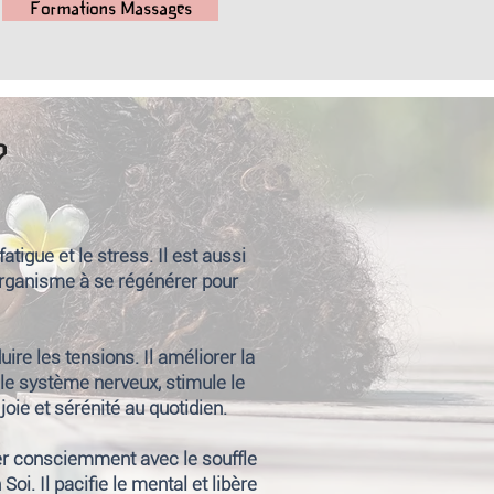
Formations Massages
?
tigue et le stress. Il est aussi
l'organisme à se régénérer pour
re les tensions. Il améliorer la
 le système nerveux, stimule le
oie et sérénité au quotidien.
uer consciemment avec le souffle
Soi. Il pacifie le mental et libère