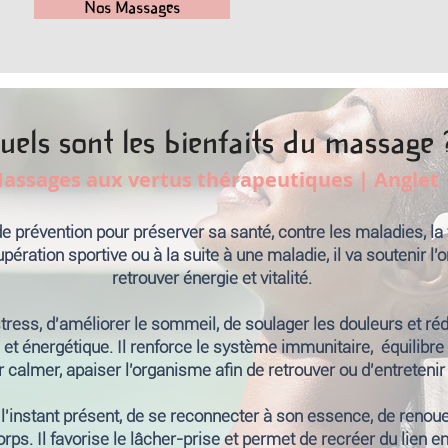
Nos Massages
uels sont les bienfaits du massage 
assages aux vertus thérapeutiques | Anglet
e prévention pour préserver sa santé, contre les maladies, la fa
upération
sportive ou à la suite à une maladie, il va soutenir 
retrouver énergie et vitalité.
ess, d'améliorer le sommeil, de soulager les douleurs et rédui
 et énergétique. Il renforce le système immunitaire, équilibre
lmer, apaiser l'organisme afin de retrouver ou d'entretenir j
e l'instant présent, de se reconnecter à son essence, de reno
orps. Il favorise le lâcher-prise et permet de recréer du lien en 