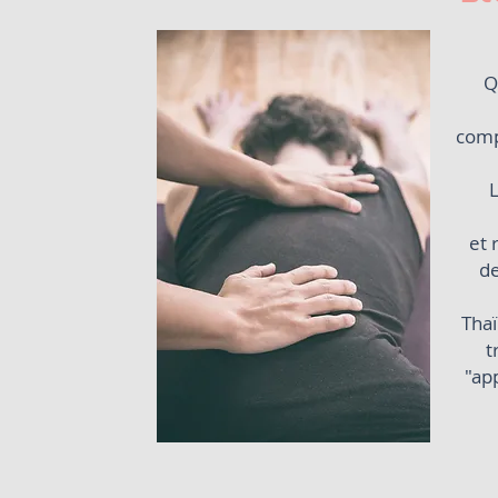
Q
comp
et 
de
Thaï
t
"ap