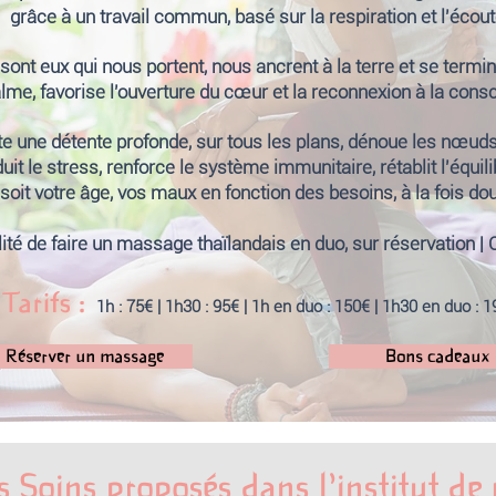
grâce à un travail commun, basé sur la respiration et l'écout
nt eux qui nous portent, nous ancrent à la terre et se termine 
me, favorise l'ouverture du cœur et la reconnexion à la consc
 une détente profonde, sur tous les plans, dénoue les nœuds,
it le stress, renforce le système immunitaire, rétablit l'équili
soit votre âge, vos maux en fonction des besoins, à la fois dou
ité de faire un massage thaïlandais en duo, sur réservation |
Tarifs :
1h
: 75
€ | 1h
30 :
95
€ | 1
h en duo :
150€ |
1h30 en duo :
1
Réserver un massage
Bons cadeaux
s Soins proposés dans l'institut d